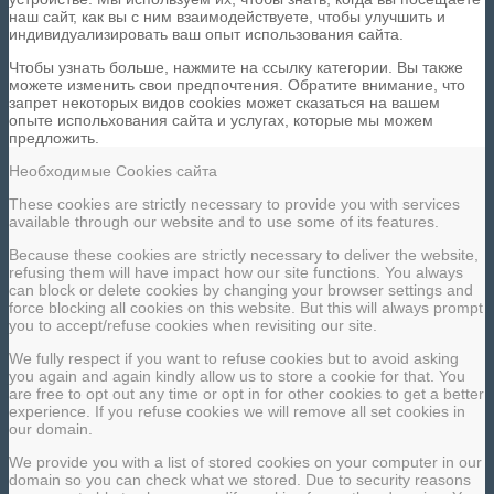
наш сайт, как вы с ним взаимодействуете, чтобы улучшить и
индивидуализировать ваш опыт использования сайта.
Чтобы узнать больше, нажмите на ссылку категории. Вы также
можете изменить свои предпочтения. Обратите внимание, что
запрет некоторых видов cookies может сказаться на вашем
опыте испольхования сайта и услугах, которые мы можем
предложить.
Необходимые Cookies сайта
These cookies are strictly necessary to provide you with services
available through our website and to use some of its features.
Because these cookies are strictly necessary to deliver the website,
refusing them will have impact how our site functions. You always
can block or delete cookies by changing your browser settings and
force blocking all cookies on this website. But this will always prompt
you to accept/refuse cookies when revisiting our site.
We fully respect if you want to refuse cookies but to avoid asking
you again and again kindly allow us to store a cookie for that. You
are free to opt out any time or opt in for other cookies to get a better
experience. If you refuse cookies we will remove all set cookies in
our domain.
We provide you with a list of stored cookies on your computer in our
domain so you can check what we stored. Due to security reasons