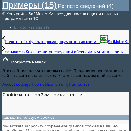
Примеры
(15)
Регистр сведений
(4)
© Копирайт - SoftMaker.Kz - все для начинающих и опытных
программистов 1С
Link to Rss this site
Печать трёх бухгалтерских документов из книги...
SoftMaker.Kz
Как в регистре сведений обеспечить уникальность...
SoftMaker.Kz
Прокрутить наверх
Этот сайт использует файлы cookie. Продолжая просматривать
сайт, вы соглашаетесь с тем, что мы используем файлы cookie.
Accept settings
Hide notification only
Настройки
Cookie и настройки приватности
Как мы используем cookies
Мы можем запросить сохранение файлов cookies на вашем
устройстве. Мы используем их, чтобы знать, когда вы посещаете