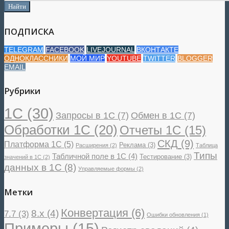
ПОДПИСКА
TELEGRAM
FACEBOOK
LIVEJOURNAL
ВКОНТАКТЕ
ОДНОКЛАССНИКИ
МОЙ МИР
YOUTUBE
TWITTER
BLOGGER
EMAIL
Рубрики
1С
(30)
Запросы в 1С
(7)
Обмен в 1С
(7)
Обработки 1С
(20)
Отчеты 1С
(15)
СКД
(9)
Платформа 1С
(5)
Реклама
(3)
Расширения
(2)
Таблица
Типы
Табличной поле в 1С
(4)
Тестирование
(3)
значений в 1С
(2)
данных в 1С
(8)
Управляемые формы
(2)
Метки
Конвертация
(6)
8.x
(4)
7.7
(3)
Ошибки обновления
(1)
Примеры
(15)