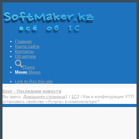
Главная
Карта сайта
Контакты
Об авторе
Поиск
Меню
Меню
Link to Rss this site
Блог - Последние новости
Вы здесь:
Домашняя страница
1
/
1С
2
/
Как в конфигурации УТП
установить свойство «Услуга» в номенклатуре?...