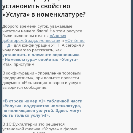
установить свойство
«Услуга» в номенклатуре?
Доброго времени суток, уважаемые
читатели нашего блога! На этом ресурсе
были выложены отчеты
«Анализ
дебиторской задолженности»
и
«Отчёт по
ГТД»
для конфигурации УТП. А сегодня я
хочу пошагово рассказать, как
установить в элементе справочника
«Номенклатура» свойство «Услуга»
.
Итак, приступим!
В конфигурации «Управление торговым
предприятием», при попытке провести
документ «Реализация товаров и услуг»
выводится сообщение:
«В строке номер «1» табличной части
«Услуги»: содержится номенклатура,
не являющаяся услугой. Здесь могут
быть только услуги!».
В 1С:Бухгалтерии это решается
установкой флажка «Услуга» в форме