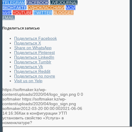
TELEGRAM
FACEBOOK
LIVEJOURNAL
ВКОНТАКТЕ
ОДНОКЛАССНИКИ
МОЙ
МИР
YOUTUBE
TWITTER
BLOGGER
EMAIL
Поделиться записью
Поделиться Facebook
Поделиться X
Share on WhatsApp
Поделиться Pinterest
Поделиться LinkedIn
Поделиться Tumblr
Поделиться Vk
Поделиться Reddit
Поделиться по почте
Visit us on Yelp
https://softmaker.kz/wp-
content/uploads/2020/04/logo_sign.png
0
0
softmaker
https://softmaker.kz/wp-
content/uploads/2020/04/logo_sign.png
softmaker
2012-03-20 00:00:00
2021-06-06
14:16:36
Как в конфигурации УТП
установить свойство «Услуга» в
номенклатуре?