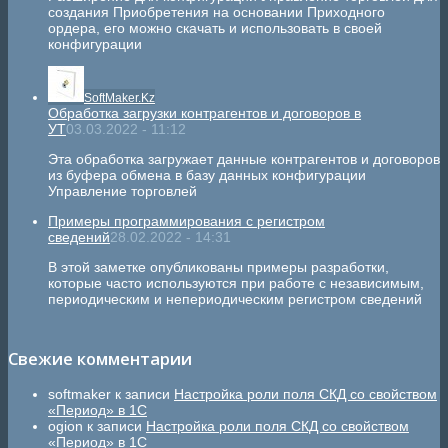
создания Приобретения на основании Приходного
ордера, его можно скачать и использовать в своей
конфигурации
SoftMaker.Kz
Обработка загрузки контрагентов и договоров в
УТ
03.03.2022 - 11:12
Эта обработка загружает данные контрагентов и договоров
из буфера обмена в базу данных конфигурации
Управление торговлей
Примеры программирования с регистром
сведений
28.02.2022 - 14:31
В этой заметке опубликованы примеры разработки,
которые часто используются при работе с независимым,
периодическим и непериодическим регистром сведений
Свежие комментарии
softmaker
к записи
Настройка роли поля СКД со свойством
«Период» в 1С
ogion
к записи
Настройка роли поля СКД со свойством
«Период» в 1С