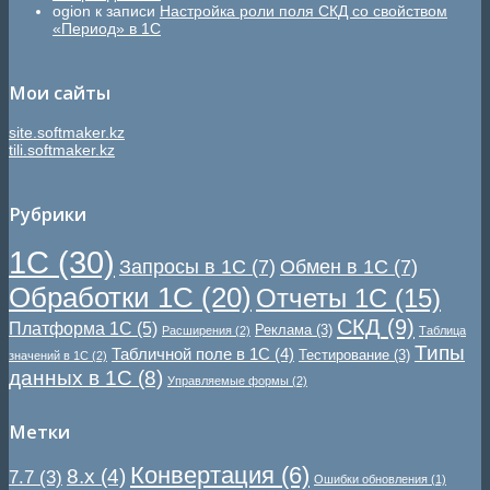
ogion
к записи
Настройка роли поля СКД со свойством
«Период» в 1С
Мои сайты
site.softmaker.kz
tili.softmaker.kz
Рубрики
1С
(30)
Запросы в 1С
(7)
Обмен в 1С
(7)
Обработки 1С
(20)
Отчеты 1С
(15)
СКД
(9)
Платформа 1С
(5)
Реклама
(3)
Расширения
(2)
Таблица
Типы
Табличной поле в 1С
(4)
Тестирование
(3)
значений в 1С
(2)
данных в 1С
(8)
Управляемые формы
(2)
Метки
Конвертация
(6)
8.x
(4)
7.7
(3)
Ошибки обновления
(1)