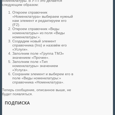
номенклатуры. В УТП это делается
следующим образом:
Откроем справочник
«Номенклатура» выбираем нужный
нам элемент и редактируем его
(F2).
Откроем справочник «Виды
номенклатуры» из поля «Виды
номенклатуры:».
Создадим новый элемент
справочника (Ins) и назовём его
«Услуги».
Заполним поле «Группа ТМЗ»
значением «Прочее».
Заполним поле «Тип
номенклатуры» значением
«Услуга».
Сохраним элемент и выберем его в
поле «Виды номенклатуры:»
справочника «Номенклатура».
Теперь сообщение, описанное выше, не
будет появляться.
ПОДПИСКА