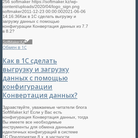
256
softmaker
https://softmaker.kz/wp-
content/uploads/2020/04/logo_sign.png
softmaker
2011-12-23 00:00:00
2021-06-06
14:16:36
Как в 1С сделать выгрузку и
загрузку данных с помощью
конфигурации Конвертация данных из 7.7
в 8.2?
SoftMaker.Kz
Обмен в 1С
Как в 1С сделать
выгрузку и загрузку
данных с помощью
конфигурации
Конвертация данных?
Здравствуйте, уважаемые читатели блога
SoftMaker.kz! Если у Вас есть
конфигурация Конвертация данных, тогда
Вы имеете все необходимые
инструменты для обмена данными
идентичных конфигураций в системе
1С:Предприятие 8.x, в частности