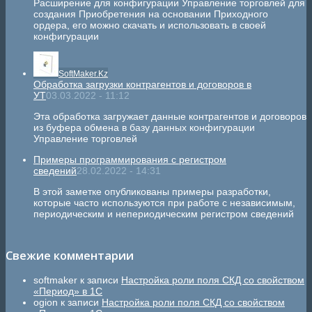
Расширение для конфигурации Управление торговлей для
создания Приобретения на основании Приходного
ордера, его можно скачать и использовать в своей
конфигурации
SoftMaker.Kz
Обработка загрузки контрагентов и договоров в
УТ
03.03.2022 - 11:12
Эта обработка загружает данные контрагентов и договоров
из буфера обмена в базу данных конфигурации
Управление торговлей
Примеры программирования с регистром
сведений
28.02.2022 - 14:31
В этой заметке опубликованы примеры разработки,
которые часто используются при работе с независимым,
периодическим и непериодическим регистром сведений
Свежие комментарии
softmaker
к записи
Настройка роли поля СКД со свойством
«Период» в 1С
ogion
к записи
Настройка роли поля СКД со свойством