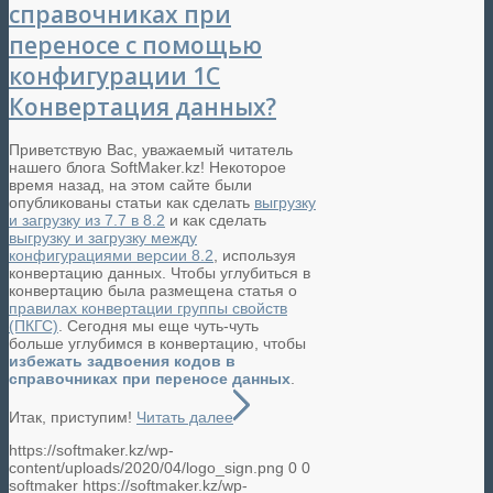
справочниках при
переносе с помощью
конфигурации 1C
Конвертация данных?
Приветствую Вас, уважаемый читатель
нашего блога SoftMaker.kz! Некоторое
время назад, на этом сайте были
опубликованы статьи как сделать
выгрузку
и загрузку из 7.7 в 8.2
и как сделать
выгрузку и загрузку между
конфигурациями версии 8.2
, используя
конвертацию данных. Чтобы углубиться в
конвертацию была размещена статья о
правилах конвертации группы свойств
(ПКГС)
. Сегодня мы еще чуть-чуть
больше углубимся в конвертацию, чтобы
избежать задвоения кодов в
справочниках при переносе данных
.
Итак, приступим!
Читать далее
https://softmaker.kz/wp-
content/uploads/2020/04/logo_sign.png
0
0
softmaker
https://softmaker.kz/wp-