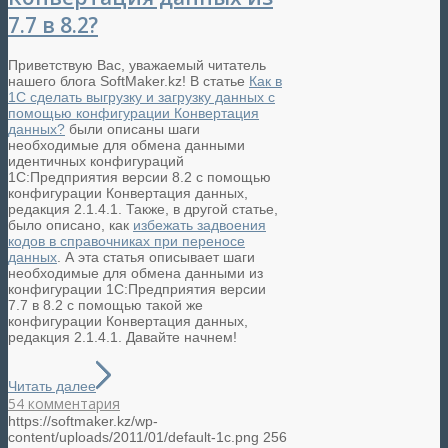
7.7 в 8.2?
Приветствую Вас, уважаемый читатель
нашего блога SoftMaker.kz! В статье
Как в
1С сделать выгрузку и загрузку данных с
помощью конфигурации Конвертация
данных?
были описаны шаги
необходимые для обмена данными
идентичных конфигураций
1С:Предприятия версии 8.2 с помощью
конфигурации Конвертация данных,
редакция 2.1.4.1. Также, в другой статье,
было описано, как
избежать задвоения
кодов в справочниках при переносе
данных
. А эта статья описывает шаги
необходимые для обмена данными из
конфигурации 1С:Предприятия версии
7.7 в 8.2 с помощью такой же
конфигурации Конвертация данных,
редакция 2.1.4.1. Давайте начнем!
Читать далее
54 комментария
https://softmaker.kz/wp-
content/uploads/2011/01/default-1c.png
256