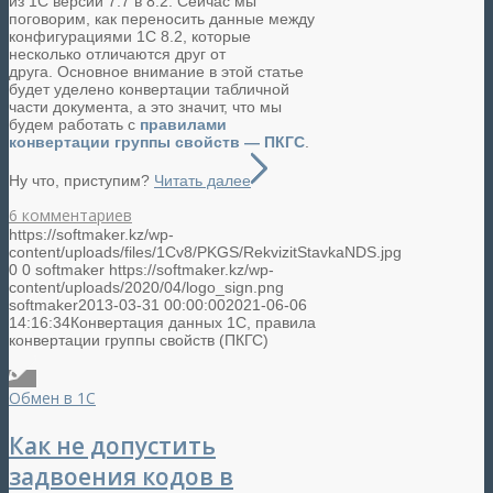
из 1С версии 7.7 в 8.2. Сейчас мы
поговорим, как переносить данные между
конфигурациями 1С 8.2, которые
несколько отличаются друг от
друга. Основное внимание в этой статье
будет уделено конвертации табличной
части документа, а это значит, что мы
будем работать с
правилами
конвертации группы свойств — ПКГС
.
Ну что, приступим?
Читать далее
6 комментариев
https://softmaker.kz/wp-
content/uploads/files/1Cv8/PKGS/RekvizitStavkaNDS.jpg
0
0
softmaker
https://softmaker.kz/wp-
content/uploads/2020/04/logo_sign.png
softmaker
2013-03-31 00:00:00
2021-06-06
14:16:34
Конвертация данных 1C, правила
конвертации группы свойств (ПКГС)
Обмен в 1С
Как не допустить
задвоения кодов в