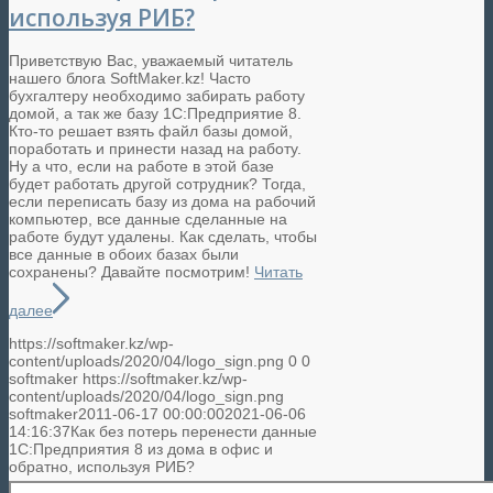
используя РИБ?
Приветствую Вас, уважаемый читатель
нашего блога SoftMaker.kz! Часто
бухгалтеру необходимо забирать работу
домой, а так же базу 1С:Предприятие 8.
Кто-то решает взять файл базы домой,
поработать и принести назад на работу.
Ну а что, если на работе в этой базе
будет работать другой сотрудник? Тогда,
если переписать базу из дома на рабочий
компьютер, все данные сделанные на
работе будут удалены. Как сделать, чтобы
все данные в обоих базах были
сохранены? Давайте посмотрим!
Читать
далее
https://softmaker.kz/wp-
content/uploads/2020/04/logo_sign.png
0
0
softmaker
https://softmaker.kz/wp-
content/uploads/2020/04/logo_sign.png
softmaker
2011-06-17 00:00:00
2021-06-06
14:16:37
Как без потерь перенести данные
1С:Предприятия 8 из дома в офис и
обратно, используя РИБ?