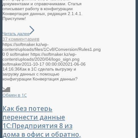
документами и справочниками. Статья
описывает работу в конфигурации
Конвертация данных, редакция 2.1.4.1.
Приступим!
Читать далее
37 комментариев
https://softmaker.kz/wp-
content/uploads/files/1Cv8/Conversion/Rules1.png
0
0
softmaker
https://softmaker.kz/wp-
content/uploads/2020/04/logo_sign.png
softmaker
2011-10-17 00:00:00
2021-06-06
14:16:36
Как в 1С сделать выгрузку и
загрузку данных с помощью
конфигурации Конвертация данных?
Обмен в 1С
Как без потерь
перенести данные
1С:Предприятия 8 из
дома в офис и обратно,