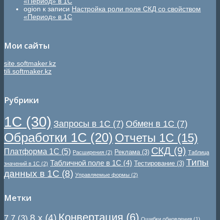
«Период» в 1С
ogion
к записи
Настройка роли поля СКД со свойством
«Период» в 1С
Мои сайты
site.softmaker.kz
tili.softmaker.kz
Рубрики
1С
(30)
Запросы в 1С
(7)
Обмен в 1С
(7)
Обработки 1С
(20)
Отчеты 1С
(15)
СКД
(9)
Платформа 1С
(5)
Реклама
(3)
Расширения
(2)
Таблица
Типы
Табличной поле в 1С
(4)
Тестирование
(3)
значений в 1С
(2)
данных в 1С
(8)
Управляемые формы
(2)
Метки
Конвертация
(6)
8.x
(4)
7.7
(3)
Ошибки обновления
(1)