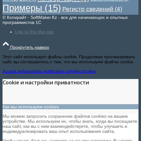
Примеры
(15)
Регистр сведений
(4)
© Копирайт - SoftMaker.Kz - все для начинающих и опытных
программистов 1С
Link to Rss this site
Прокрутить наверх
Этот сайт использует файлы cookie. Продолжая просматривать
сайт, вы соглашаетесь с тем, что мы используем файлы cookie.
Accept settings
Hide notification only
Настройки
Cookie и настройки приватности
Как мы используем cookies
Мы можем запросить сохранение файлов cookies на вашем
устройстве. Мы используем их, чтобы знать, когда вы посещаете
наш сайт, как вы с ним взаимодействуете, чтобы улучшить и
индивидуализировать ваш опыт использования сайта.
Чтобы узнать больше, нажмите на ссылку категории. Вы также