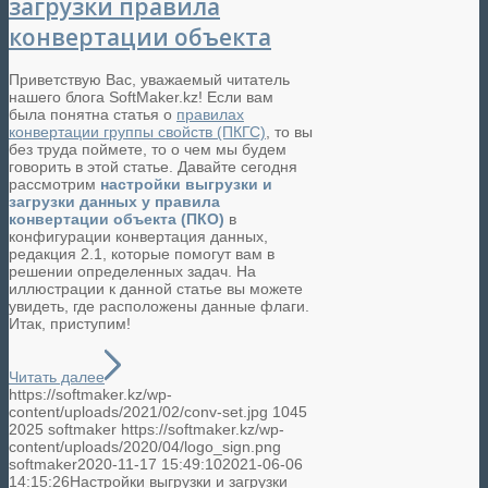
загрузки правила
конвертации объекта
Приветствую Вас, уважаемый читатель
нашего блога SoftMaker.kz! Если вам
была понятна статья о
правилах
конвертации группы свойств (ПКГС)
, то вы
без труда поймете, то о чем мы будем
говорить в этой статье. Давайте сегодня
рассмотрим
настройки выгрузки и
загрузки данных у правила
конвертации объекта (ПКО)
в
конфигурации конвертация данных,
редакция 2.1, которые помогут вам в
решении определенных задач. На
иллюстрации к данной статье вы можете
увидеть, где расположены данные флаги.
Итак, приступим!
Читать далее
https://softmaker.kz/wp-
content/uploads/2021/02/conv-set.jpg
1045
2025
softmaker
https://softmaker.kz/wp-
content/uploads/2020/04/logo_sign.png
softmaker
2020-11-17 15:49:10
2021-06-06
14:15:26
Настройки выгрузки и загрузки