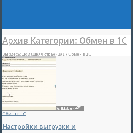
Архив Категории: Обмен в 1С
Вы здесь:
Домашняя страница
1
/
Обмен в 1С
SoftMaker.kz
Обмен в 1С
Настройки выгрузки и