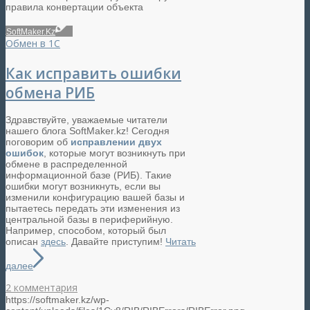
правила конвертации объекта
SoftMaker.Kz
Обмен в 1С
Как исправить ошибки
обмена РИБ
Здравствуйте, уважаемые читатели
нашего блога SoftMaker.kz! Сегодня
поговорим об
исправлении двух
ошибок
, которые могут возникнуть при
обмене в распределенной
информационной базе (РИБ). Такие
ошибки могут возникнуть, если вы
изменили конфигурацию вашей базы и
пытаетесь передать эти изменения из
центральной базы в периферийную.
Например, способом, который был
описан
здесь
. Давайте приступим!
Читать
далее
2 комментария
https://softmaker.kz/wp-