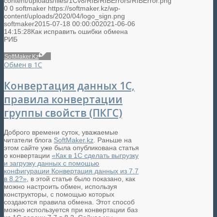
content/uploads/files/1Cv8/RIB/RIBErrors/RIBError.png
0
0
softmaker
https://softmaker.kz/wp-
content/uploads/2020/04/logo_sign.png
softmaker
2015-07-18 00:00:00
2021-06-06
14:15:28
Как исправить ошибки обмена
РИБ
SoftMaker.Kz
Обмен в 1С
Конвертация данных 1C,
правила конвертации
группы свойств (ПКГС)
Доброго времени суток, уважаемые
читатели блога
SoftMaker.kz
. Раньше на
этом сайте уже была опубликована статья
о конвертации
«Как в 1С сделать выгрузку
и загрузку данных с помощью
конфигурации Конвертация данных из 7.7
в 8.2?»
, в этой статье было показано, как
можно настроить обмен, используя
конструкторы, с помощью которых
создаются правила обмена. Этот способ
можно используется при конвертации баз