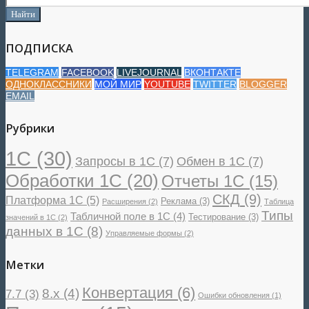
ПОДПИСКА
TELEGRAM
FACEBOOK
LIVEJOURNAL
ВКОНТАКТЕ
ОДНОКЛАССНИКИ
МОЙ МИР
YOUTUBE
TWITTER
BLOGGER
EMAIL
Рубрики
1С
(30)
Запросы в 1С
(7)
Обмен в 1С
(7)
Обработки 1С
(20)
Отчеты 1С
(15)
СКД
(9)
Платформа 1С
(5)
Реклама
(3)
Расширения
(2)
Таблица
Типы
Табличной поле в 1С
(4)
Тестирование
(3)
значений в 1С
(2)
данных в 1С
(8)
Управляемые формы
(2)
Метки
Конвертация
(6)
8.x
(4)
7.7
(3)
Ошибки обновления
(1)