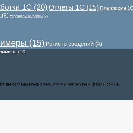
ботки 1С
(20)
Отчеты 1С
(15)
Платформа 1
С
(8)
Управляемые формы
(2)
имеры
(15)
Регистр сведений
(4)
раммистов 1С
т, вы соглашаетесь с тем, что мы используем файлы cookie.