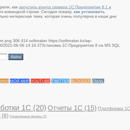
трели, как
запустить агента сервера 1С:Предприятие 8.1 и
 из командной строки. Сегодня покажу,
как установить
ольно интересная тема, которая очень популярна в наши дни.
om.png
306
414
softmaker
https://softmaker.kz/wp-
00
2021-06-06 14:16:37
Установка 1С:Предприятие 8 на MS SQL
НИКИ
МОЙ МИР
YOUTUBE
TWITTER
BLOGGER
EMAIL
ботки 1С
(20)
Отчеты 1С
(15)
Платформа 1
С
(8)
Управляемые формы
(2)