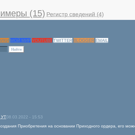
имеры
(15)
Регистр сведений
(4)
НИКИ
МОЙ МИР
YOUTUBE
TWITTER
BLOGGER
EMAIL
 УТ
08.03.2022 - 15:53
оздания Приобретения на основании Приходного ордера, его можно