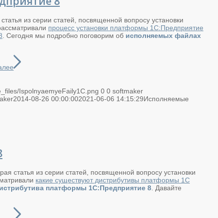
дприятие 8
 статья из серии статей, посвященной вопросу установки
 рассматривали
процесс установки платформы 1С:Предприятие
8
. Сегодня мы подробно поговорим об
исполняемых файлах
алее
xe_files/IspolnyaemyeFaily1C.png
0
0
softmaker
aker
2014-08-26 00:00:00
2021-06-06 14:15:29
Исполняемые
8
орая статья из серии статей, посвященной вопросу установки
сматривали
какие существуют дистрибутивы платформы 1С
дистрибутива платформы 1С:Предприятие 8
. Давайте