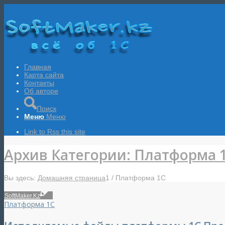
Главная
Карта сайта
Контакты
Об авторе
Поиск
Меню
Меню
Link to Rss this site
Архив Категории: Платформа 
Вы здесь:
Домашняя страница
1
/
Платформа 1С
SoftMaker.Kz
Платформа 1С