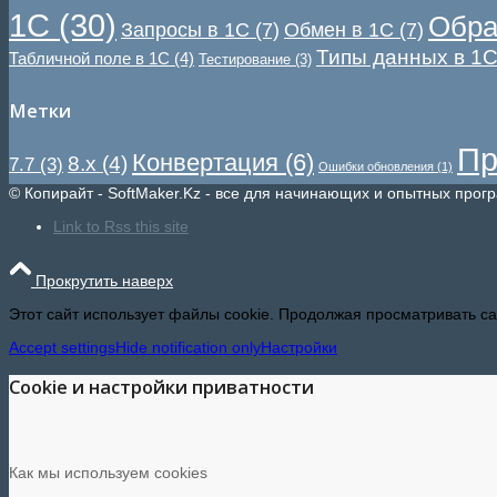
1С
(30)
Обра
Запросы в 1С
(7)
Обмен в 1С
(7)
Типы данных в 1
Табличной поле в 1С
(4)
Тестирование
(3)
Метки
Пр
Конвертация
(6)
8.x
(4)
7.7
(3)
Ошибки обновления
(1)
© Копирайт - SoftMaker.Kz - все для начинающих и опытных прог
Link to Rss this site
Прокрутить наверх
Этот сайт использует файлы cookie. Продолжая просматривать сай
Accept settings
Hide notification only
Настройки
Cookie и настройки приватности
Как мы используем cookies