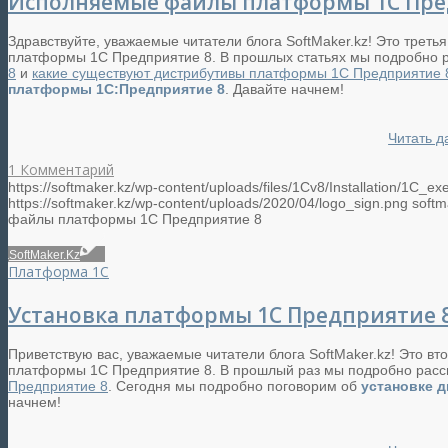
Исполняемые файлы платформы 1С Пре
Здравствуйте, уважаемые читатели блога SoftMaker.kz! Это третья
платформы 1С Предприятие 8. В прошлых статьях мы подробно
8
и
какие существуют дистрибутивы платформы 1С Предприятие 
платформы 1С:Предприятие 8
. Давайте начнем!
Читать д
1 Комментарий
https://softmaker.kz/wp-content/uploads/files/1Cv8/Installation/1C_e
https://softmaker.kz/wp-content/uploads/2020/04/logo_sign.png
softm
файлы платформы 1С Предприятие 8
SoftMaker.Kz
Платформа 1С
Установка платформы 1С Предприятие 
Приветствую вас, уважаемые читатели блога SoftMaker.kz! Это вт
платформы 1С Предприятие 8. В прошлый раз мы подробно рас
Предприятие 8
. Сегодня мы подробно поговорим об
установке 
начнем!