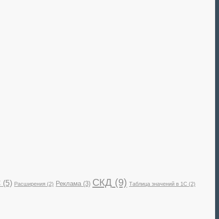
СКД
(9)
С
(5)
Реклама
(3)
Расширения
(2)
Таблица значений в 1С
(2)