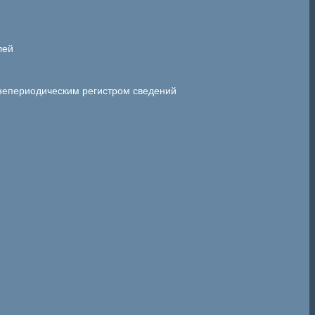
лей
 непериодическим регистром сведений