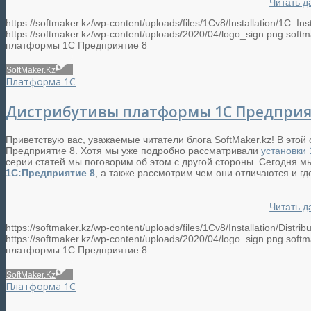
Читать д
https://softmaker.kz/wp-content/uploads/files/1Cv8/Installation/1C_Inst
https://softmaker.kz/wp-content/uploads/2020/04/logo_sign.png
softm
платформы 1С Предприятие 8
SoftMaker.Kz
Платформа 1С
Дистрибутивы платформы 1С Предприя
Приветствую вас, уважаемые читатели блога SoftMaker.kz! В это
Предприятие 8. Хотя мы уже подробно рассматривали
установки
серии статей мы поговорим об этом с другой стороны. Сегодня 
1С:Предприятие 8
, а также рассмотрим чем они отличаются и гд
Читать д
https://softmaker.kz/wp-content/uploads/files/1Cv8/Installation/Distrib
https://softmaker.kz/wp-content/uploads/2020/04/logo_sign.png
softm
платформы 1С Предприятие 8
SoftMaker.Kz
Платформа 1С