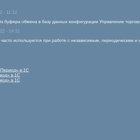
2 - 11:12
 из буфера обмена в базу данных конфигурации Управление торгов
22 - 14:31
е часто используются при работе с независимым, периодическим и
«Период» в 1С
иод» в 1С
иод» в 1С