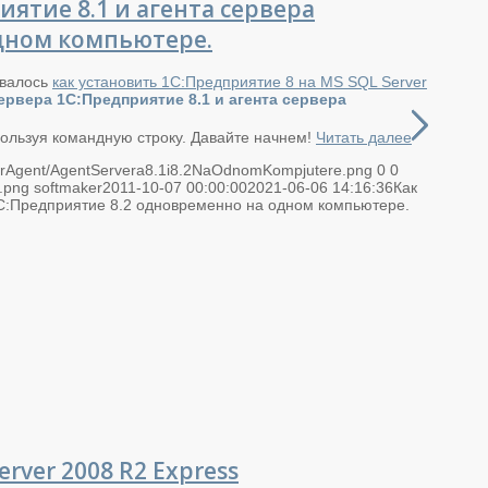
иятие 8.1 и агента сервера
дном компьютере.
ывалось
как установить 1С:Предприятие 8 на MS SQL Server
сервера 1С:Предприятие 8.1 и агента сервера
пользуя командную строку. Давайте начнем!
Читать далее
rverAgent/AgentServera8.1i8.2NaOdnomKompjutere.png
0
0
n.png
softmaker
2011-10-07 00:00:00
2021-06-06 14:16:36
Как
 1С:Предприятие 8.2 одновременно на одном компьютере.
rver 2008 R2 Express