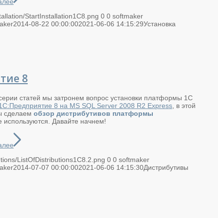
алее
allation/StartInstallation1C8.png
0
0
softmaker
aker
2014-08-22 00:00:00
2021-06-06 14:15:29
Установка
тие 8
й серии статей мы затронем вопрос установки платформы 1С
 1С:Предприятие 8 на MS SQL Server 2008 R2 Express
, в этой
мы сделаем
обзор дистрибутивов платформы
е используются. Давайте начнем!
алее
utions/ListOfDistributions1C8.2.png
0
0
softmaker
aker
2014-07-07 00:00:00
2021-06-06 14:15:30
Дистрибутивы