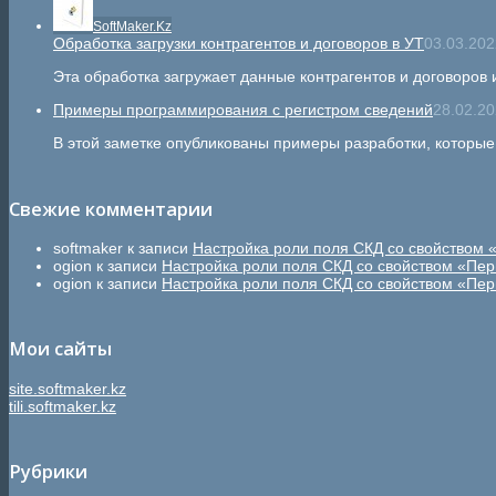
SoftMaker.Kz
Обработка загрузки контрагентов и договоров в УТ
03.03.202
Эта обработка загружает данные контрагентов и договоров
Примеры программирования с регистром сведений
28.02.20
В этой заметке опубликованы примеры разработки, которы
Свежие комментарии
softmaker
к записи
Настройка роли поля СКД со свойством 
ogion
к записи
Настройка роли поля СКД со свойством «Пер
ogion
к записи
Настройка роли поля СКД со свойством «Пер
Мои сайты
site.softmaker.kz
tili.softmaker.kz
Рубрики