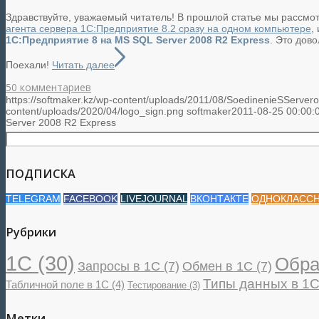
Здравствуйте, уважаемый читатель! В прошлой статье мы рассмо
агента сервера 1С:Предприятие 8.2 сразу на одном компьютере
,
1С:Предприятие 8 на MS SQL Server 2008 R2 Express
. Это дов
Поехали!
Читать далее
50 комментариев
https://softmaker.kz/wp-content/uploads/2011/08/SoedinenieSServer
content/uploads/2020/04/logo_sign.png
softmaker
2011-08-25 00:00:
Server 2008 R2 Express
ПОДПИСКА
TELEGRAM
FACEBOOK
LIVEJOURNAL
ВКОНТАКТЕ
ОДНОКЛАСС
Рубрики
1С
(30)
Обра
Запросы в 1С
(7)
Обмен в 1С
(7)
Типы данных в 1
Табличной поле в 1С
(4)
Тестирование
(3)
Метки