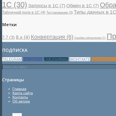
1С
(30)
Обра
Запросы в 1С
(7)
Обмен в 1С
(7)
Типы данных в 1
Табличной поле в 1С
(4)
Тестирование
(3)
Метки
Пр
Конвертация
(6)
8.x
(4)
7.7
(3)
Ошибки обновления
(1)
ПОДПИСКА
TELEGRAM
FACEBOOK
LIVEJOURNAL
ВКОНТАКТЕ
ОДНОКЛАСС
Страницы
Главная
Карта сайта
Контакты
Об авторе