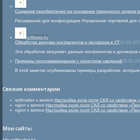
Создание приобретения на основании приходного ордера в
Расширение для конфигурации Управление торговлей для с
SoftMaker.Kz
Обработка загрузки контрагентов и договоров в УТ
03.03.202
Эта обработка загружает данные контрагентов и договоров
Примеры программирования с регистром сведений
28.02.20
В этой заметке опубликованы примеры разработки, которы
Свежие комментарии
softmaker
к записи
Настройка роли поля СКД со свойством 
ogion
к записи
Настройка роли поля СКД со свойством «Пер
ogion
к записи
Настройка роли поля СКД со свойством «Пер
Мои сайты
site.softmaker.kz