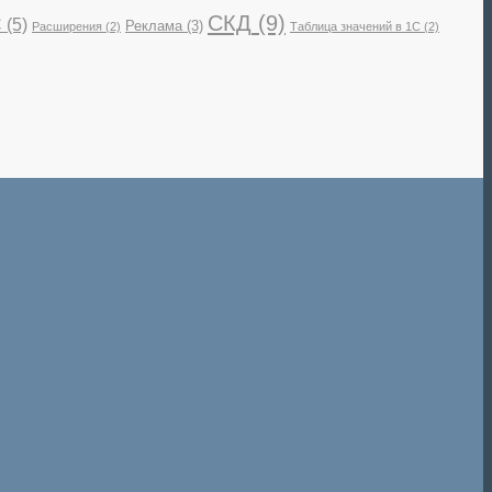
СКД
(9)
С
(5)
Реклама
(3)
Расширения
(2)
Таблица значений в 1С
(2)