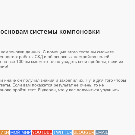
о основам системы компоновки
ы компоновки данных! С помощью этого теста вы сможете
бенностях работы СКД и об основных настройках полей
т на все 100 вы сможете точно увидеть свои пробелы, если их
ние!
и иначе он получил знания и закрепил их. Ну, а для того чтобы
веты. Если вам покажется результат не очень, то не
аново пройти тест. Я уверен, что у вас получиться улучшить
НИКИ
МОЙ МИР
YOUTUBE
TWITTER
BLOGGER
EMAIL