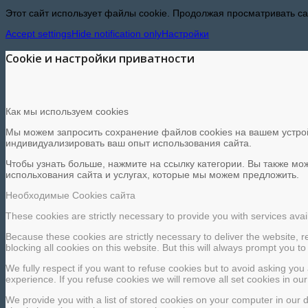
Этот сайт использует файлы cookie. Продолжая просматривать сай
Accept settings
Hide notification only
Настройки
Cookie и настройки приватности
Как мы используем cookies
Мы можем запросить сохранение файлов cookies на вашем устройс
индивидуализировать ваш опыт использования сайта.
Чтобы узнать больше, нажмите на ссылку категории. Вы также мо
испольхования сайта и услугах, которые мы можем предложить.
Необходимые Cookies сайта
These cookies are strictly necessary to provide you with services avai
Because these cookies are strictly necessary to deliver the website, 
blocking all cookies on this website. But this will always prompt you to
We fully respect if you want to refuse cookies but to avoid asking you a
experience. If you refuse cookies we will remove all set cookies in ou
We provide you with a list of stored cookies on your computer in ou