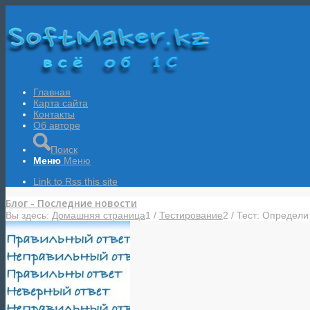
Главная
Карта сайта
Контакты
Об авторе
Поиск
Меню
Меню
Link to Rss this site
Блог - Последние новости
Вы здесь:
Домашняя страница
1
/
Тестирование
2
/
Тест: Определи 