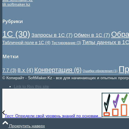
tili.softmaker.kz
Рубрики
1С
(30)
Обра
Запросы в 1С
(7)
Обмен в 1С
(7)
Типы данных в 1
Табличной поле в 1С
(4)
Тестирование
(3)
Метки
Пр
Конвертация
(6)
8.x
(4)
7.7
(3)
Ошибки обновления
(1)
© Копирайт - SoftMaker.Kz - все для начинающих и опытных прог
Link to Rss this site
Тест: Определи свой уровень знаний по основам...
Прокрутить наверх