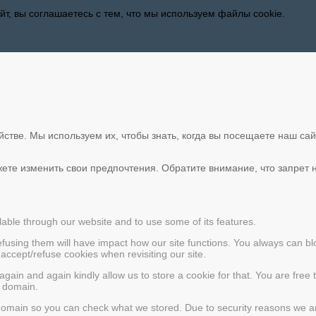
т, вы соглашаетесь с тем, что мы используем файлы cookie.
тве. Мы используем их, чтобы знать, когда вы посещаете наш сайт
жете изменить свои предпочтения. Обратите внимание, что запрет 
lable through our website and to use some of its features.
refusing them will have impact how our site functions. You always can b
 accept/refuse cookies when revisiting our site.
gain and again kindly allow us to store a cookie for that. You are free t
r domain.
r domain so you can check what we stored. Due to security reasons we a