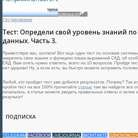
SoftMaker.Kz
Тестирование
Тест: Определи свой уровень знаний п
данных. Часть 3.
Приветствую вас, коллеги! Вот еще один тест по основам систем
закрепить свои знания о функциях языка выражений СКД, об осо
СКД. Вам опять нужно ответить, всего на 10 вопросов. Пройдя тес
нет здорово! Ну, а если есть, вы быстро можете исправить положе
Любой, кто пройдет тест уже добился результатов. Почему? Так ил
пройти тест на все 100% прочитайте
статью
там вы найдете все от
печальтесь, в статье можете увидеть правильные ответы и затем з
результат!
ПОДПИСКА
TELEGRAM
FACEBOOK
LIVEJOURNAL
ВКОНТАКТЕ
ОДНОКЛАСС