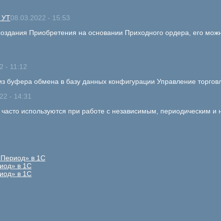
 УТ
08.03.2022 - 15:53
оздания Приобретения на основании Приходного ордера, его можно
2 - 11:12
 из буфера обмена в базу данных конфигурации Управление торгов
22 - 14:31
е часто используются при работе с независимым, периодическим и
«Период» в 1С
иод» в 1С
иод» в 1С