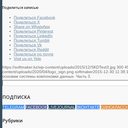
Поделиться записью
Поделиться Facebook
Поделиться X
Share on WhatsApp
Поделиться Pinterest
Поделиться LinkedIn
Поделиться Tumblr
Поделиться Vk
Поделиться Reddit
Поделиться по почте
Visit us on Yelp
https://softmaker.kz/wp-content/uploads/2015/12/SKDTest3.jpg
300
4
content/uploads/2020/04/logo_sign.png
softmaker
2015-12-30 11:38:
основам системы компоновки данных. Часть 3.
ПОДПИСКА
TELEGRAM
FACEBOOK
LIVEJOURNAL
ВКОНТАКТЕ
ОДНОКЛАСС
Рубрики