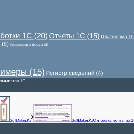
ботки 1С
(20)
Отчеты 1С
(15)
Платформа 1
С
(8)
Управляемые формы
(2)
имеры
(15)
Регистр сведений
(4)
раммистов 1С
Отправка почты из 1
SoftMaker.Kz
SoftMaker.Kz