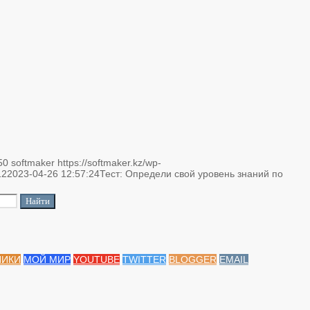
50
softmaker
https://softmaker.kz/wp-
12
2023-04-26 12:57:24
Тест: Определи свой уровень знаний по
НИКИ
МОЙ МИР
YOUTUBE
TWITTER
BLOGGER
EMAIL