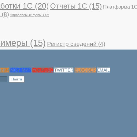
ботки 1С
(20)
Отчеты 1С
(15)
Платформа 1
С
(8)
Управляемые формы
(2)
имеры
(15)
Регистр сведений
(4)
НИКИ
МОЙ МИР
YOUTUBE
TWITTER
BLOGGER
EMAIL