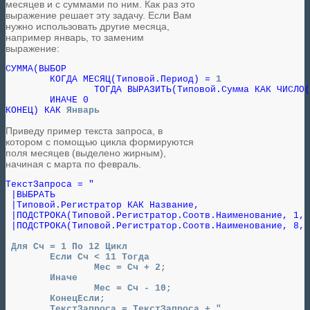
месяцев и с суммами по ним. Как раз это
выражение решает эту задачу. Если Вам
нужно использовать другие месяца,
например январь, то заменим
выражение:
СУММА(ВЫБОР

	КОГДА МЕСЯЦ(Типовой.Период) = 
1
		ТОГДА ВЫРАЗИТЬ(Типовой.Сумма КАК ЧИСЛО(15, 2))

	ИНАЧЕ 0

КОНЕЦ) КАК 
Январь
Приведу пример текста запроса, в
котором с помощью цикла формируются
поля месяцев (выделено жирным),
начиная с марта по февраль.
ТекстЗапроса = "

 |ВЫБРАТЬ

 |Типовой.Регистратор КАК Название,

 |ПОДСТРОКА(Типовой.Регистратор.Соотв.Наименование, 1, 
 |ПОДСТРОКА(Типовой.Регистратор.Соотв.Наименование, 8, 
Для Сч = 1 По 12 Цикл

 	Если Сч < 11 Тогда

 		Мес = Сч + 2;

 	Иначе

 		Мес = Сч - 10;

 	КонецЕсли;

 	ТекстЗапроса = ТекстЗапроса + "
