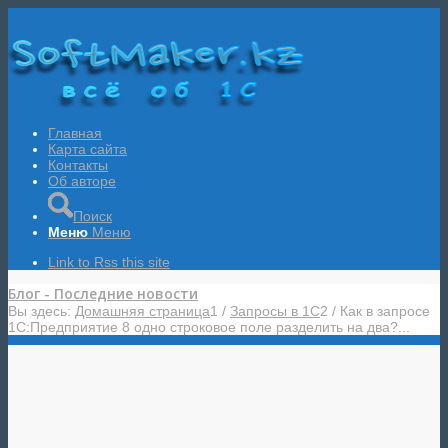
Главная
Карта сайта
Контакты
Об авторе
Поиск
Меню
Меню
Link to Rss this site
Блог - Последние новости
Вы здесь:
Домашняя страница
1
/
Запросы в 1С
2
/
Как в запросе
1С:Предприятие 8 одно строковое поле разделить на два?...