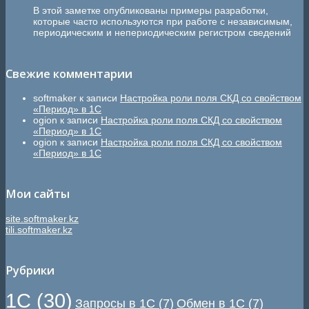
В этой заметке опубликованы примеры разработки,
которые часто используются при работе с независимым,
периодическим и непериодическим регистром сведений
Свежие комментарии
softmaker
к записи
Настройка роли поля СКД со свойством
«Период» в 1С
ogion
к записи
Настройка роли поля СКД со свойством
«Период» в 1С
ogion
к записи
Настройка роли поля СКД со свойством
«Период» в 1С
Мои сайты
site.softmaker.kz
tili.softmaker.kz
Рубрики
1С
(30)
Запросы в 1С
(7)
Обмен в 1С
(7)