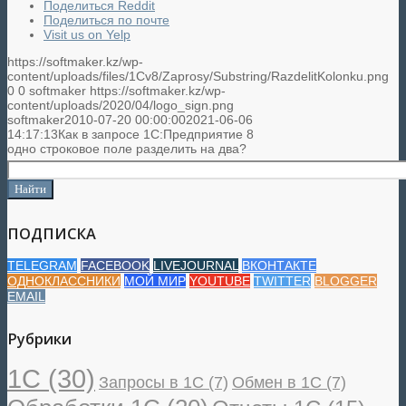
Поделиться Reddit
Поделиться по почте
Visit us on Yelp
https://softmaker.kz/wp-
content/uploads/files/1Cv8/Zaprosy/Substring/RazdelitKolonku.png
0
0
softmaker
https://softmaker.kz/wp-
content/uploads/2020/04/logo_sign.png
softmaker
2010-07-20 00:00:00
2021-06-06
14:17:13
Как в запросе 1С:Предприятие 8
одно строковое поле разделить на два?
ПОДПИСКА
TELEGRAM
FACEBOOK
LIVEJOURNAL
ВКОНТАКТЕ
ОДНОКЛАССНИКИ
МОЙ МИР
YOUTUBE
TWITTER
BLOGGER
EMAIL
Рубрики
1С
(30)
Запросы в 1С
(7)
Обмен в 1С
(7)