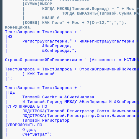
 	|СУММА(ВЫБОР

 	|	КОГДА МЕСЯЦ(Типовой.Период) = " + Мес + "

 	|		ТОГДА ВЫРАЗИТЬ(Типовой.Сумма КАК ЧИСЛО(15, 2))

 	|	ИНАЧЕ 0

 	|КОНЕЦ) КАК Поле" + Мес + ?(Сч=12,"",",");

 КонецЦикла;
 ТекстЗапроса = ТекстЗапроса + "

 |ИЗ

 |	РегистрБухгалтерии." + ИмяРегистраБухгалтерии + ".ДвиженияССубконто(

 |		&НачПериода,

 |		&КонПериода,";

 СтрокаОграниченийПоРеквизитам = " (Активность = ИСТИНА
 ТекстЗапроса = ТекстЗапроса + СтрокаОграниченийПоРекви
 |	) КАК Типовой

 |";

 ТекстЗапроса = ТекстЗапроса + "

 |ГДЕ

 |	Типовой.СчетКт = &СчетАнализа

 |	И Типовой.Период МЕЖДУ &НачПериода И &КонПериода

 |СГРУППИРОВАТЬ ПО

 |	ПОДСТРОКА(Типовой.Регистратор.Соотв.Наименование, 1, 6),

 |	ПОДСТРОКА(Типовой.Регистратор.Соотв.Наименование, 8, 11),

 |	Типовой.Регистратор

 |УПОРЯДОЧИТЬ ПО

 |	Отдел,

 |	СчетЗатрат";
