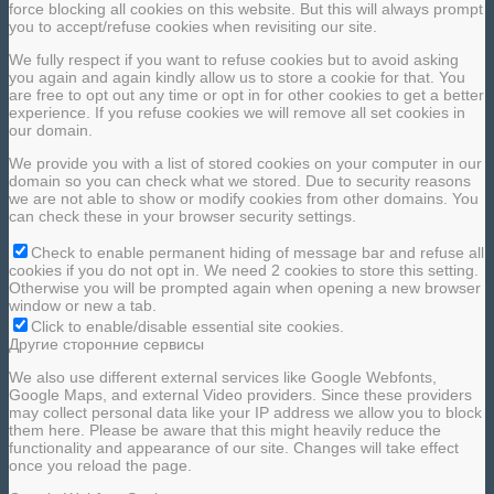
force blocking all cookies on this website. But this will always prompt
you to accept/refuse cookies when revisiting our site.
We fully respect if you want to refuse cookies but to avoid asking
you again and again kindly allow us to store a cookie for that. You
are free to opt out any time or opt in for other cookies to get a better
experience. If you refuse cookies we will remove all set cookies in
our domain.
We provide you with a list of stored cookies on your computer in our
domain so you can check what we stored. Due to security reasons
we are not able to show or modify cookies from other domains. You
can check these in your browser security settings.
Check to enable permanent hiding of message bar and refuse all
cookies if you do not opt in. We need 2 cookies to store this setting.
Otherwise you will be prompted again when opening a new browser
window or new a tab.
Click to enable/disable essential site cookies.
Другие сторонние сервисы
We also use different external services like Google Webfonts,
Google Maps, and external Video providers. Since these providers
may collect personal data like your IP address we allow you to block
them here. Please be aware that this might heavily reduce the
functionality and appearance of our site. Changes will take effect
once you reload the page.