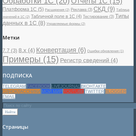
Обработки 1С
(20)
Отчеты 1С
(15)
СКД
(9)
Платформа 1С
(5)
Реклама
(3)
Расширения
(2)
Таблица
Типы
Табличной поле в 1С
(4)
Тестирование
(3)
значений в 1С
(2)
данных в 1С
(8)
Управляемые формы
(2)
Метки
Конвертация
(6)
8.x
(4)
7.7
(3)
Ошибки обновления
(1)
Примеры
(15)
Регистр сведений
(4)
ПОДПИСКА
TELEGRAM
FACEBOOK
LIVEJOURNAL
ВКОНТАКТЕ
ОДНОКЛАССНИКИ
МОЙ МИР
YOUTUBE
TWITTER
BLOGGER
EMAIL
Страницы