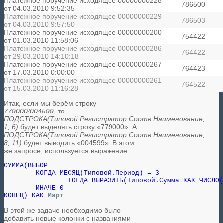
Платежное поручение исходящее 00000000228
786500
от 04.03.2010 9:52:35
Платежное поручение исходящее 00000000229
786503
от 04.03.2010 9:57:50
Платежное поручение исходящее 00000000200
754422
от 01.03.2010 11:58:06
Платежное поручение исходящее 00000000286
764422
от 29.03.2010 14:10:18
Платежное поручение исходящее 00000000267
764423
от 17.03.2010 0:00:00
Платежное поручение исходящее 00000000261
764522
от 15.03.2010 11:16:28
Итак, если мы берём строку
779000/004599
, то
ПОДСТРОКА(Типовой.Регистратор.Соотв.Наименование,
1, 6)
будет выделять строку «779000». А
ПОДСТРОКА(Типовой.Регистратор.Соотв.Наименование,
8, 11)
будет выводить «004599». В этом
же запросе, используется выражение:
СУММА(ВЫБОР

	КОГДА МЕСЯЦ(Типовой.Период) = 3

		ТОГДА ВЫРАЗИТЬ(Типовой.Сумма КАК ЧИСЛО(15, 2))

	ИНАЧЕ 0

КОНЕЦ) КАК 
Март
В этой же задаче необходимо было
добавить новые колонки с названиями