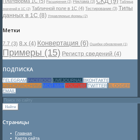
СКД
(9)
Платформа 1С
(5)
Реклама
(3)
Расширения
(2)
Таблица
Типы
Табличной поле в 1С
(4)
Тестирование
(3)
значений в 1С
(2)
данных в 1С
(8)
Управляемые формы
(2)
Метки
Конвертация
(6)
8.x
(4)
7.7
(3)
Ошибки обновления
(1)
Примеры
(15)
Регистр сведений
(4)
ПОДПИСКА
TELEGRAM
FACEBOOK
LIVEJOURNAL
ВКОНТАКТЕ
ОДНОКЛАССНИКИ
МОЙ МИР
YOUTUBE
TWITTER
BLOGGER
EMAIL
Страницы
Главная
Карта сайта