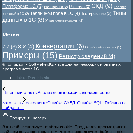
СКД
(9)
Платформа 1С
(5)
Реклама
(3)
Расширения
(2)
Таблица
Типы
Табличной поле в 1С
(4)
Тестирование
(3)
значений в 1С
(2)
данных в 1С
(8)
Управляемые формы
(2)
Метки
Конвертация
(6)
8.x
(4)
7.7
(3)
Ошибки обновления
(1)
Примеры
(15)
Регистр сведений
(4)
© Копирайт - SoftMaker.Kz - все для начинающих и опытных
программистов 1С
Link to Rss this site
Внешний отчет «Анализ дебиторской задолженности»...
Ошибка СУБД: Ошибка SQL: Таблица не
SoftMaker.Kz
SoftMaker.Kz
найдена:...
Прокрутить наверх
Этот сайт использует файлы cookie. Продолжая просматривать
сайт, вы соглашаетесь с тем, что мы используем файлы cookie.