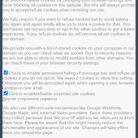
force blocking all cookies on this website. But this will always prompt
you to accept/refuse cookies when revisiting our site.
We fully respect if you want to refuse cookies but to avoid asking
you again and again kindly allow us to store a cookie for that. You
are free to opt out any time or opt in for other cookies to get a better
experience. If you refuse cookies we will remove all set cookies in
our domain.
We provide you with a list of stored cookies on your computer in our
domain so you can check what we stored. Due to security reasons
we are not able to show or modify cookies from other domains. You
can check these in your browser security settings.
Check to enable permanent hiding of message bar and refuse all
cookies if you do not opt in. We need 2 cookies to store this setting.
Otherwise you will be prompted again when opening a new browser
window or new a tab.
Click to enable/disable essential site cookies.
Другие сторонние сервисы
We also use different external services like Google Webfonts,
Google Maps, and external Video providers. Since these providers
may collect personal data like your IP address we allow you to block
them here. Please be aware that this might heavily reduce the
functionality and appearance of our site. Changes will take effect
once you reload the page.