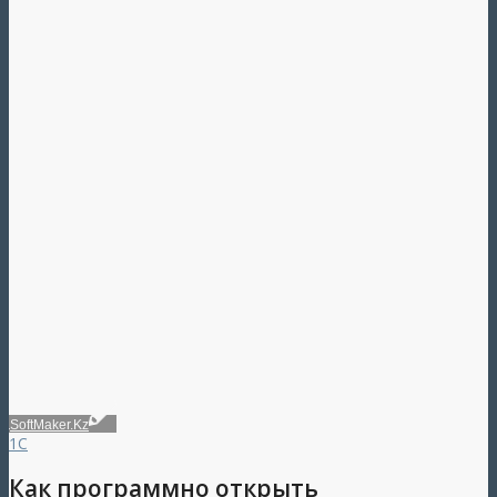
SoftMaker.Kz
1С
Как программно открыть