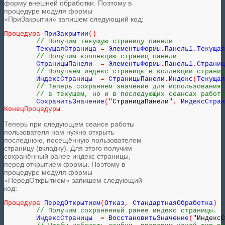
форму внешней обработки. Поэтому в
процедуре модуля формы
«ПриЗакрытии» запишем следующий код:
Процедура
 ПриЗакрытии
(
)
// Получим текущую страницу панели
	ТекущаяСтраница 
=
 ЭлементыФормы
.
Панель1
.
Текущая
// Получим коллекцию страниц панели
	СтраницыПанели  
=
 ЭлементыФормы
.
Панель1
.
Страниц
// Получаем индекс страницы в коллекции страниц
	ИндексСтраницы  
=
 СтраницыПанели
.
Индекс
(
Текущая
// Теперь сохраняем значение для использования 
// в текущем, но и в последующих сеансах работы
	СохранитьЗначение
(
"СтраницаПанели"
,
 ИндексСтран
КонецПроцедуры
Теперь при следующем сеансе работы
пользователя нам нужно открыть
последнюю, посещённую пользователем
страницу (вкладку). Для этого получим
сохранённый ранее индекс страницы,
перед открытием формы. Поэтому в
процедуре модуля формы
«ПередОткрытием» запишем следующий
код:
Процедура
 ПередОткрытием
(
Отказ
,
 СтандартнаяОбработка
)
// Получим сохранённый ранее индекс страницы.
	ИндексСтраницы  
=
 ВосстановитьЗначение
(
"ИндексС