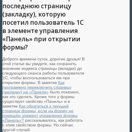
последнюю страницу
(закладку), которую
посетил пользователь 1С
в элементе управления
«Панель» при открытии
формы?
Доброго времени суток, дорогие друзья! В
этой статье вы увидите, как сохранить
значение индекса страницы (вкладки) до
следующего сеанса работы пользователя
1С, чтобы воспользоваться им при
открытии формы. В заметке
Как
программно переключить страницу
(закладку) на «Панели»
было показано,
как это сделать.
Кроме того у формы
существует свойство «Панель» и в
заметке
Как обратиться к текущей
странице формы, если на форму не
помещён элемент управления формы
«Панель»?
рассказывалось, как работать
с этим свойством формы.
Но сейчас
другой случай.