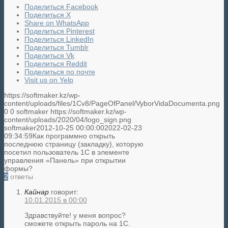
Поделиться Facebook
Поделиться X
Share on WhatsApp
Поделиться Pinterest
Поделиться LinkedIn
Поделиться Tumblr
Поделиться Vk
Поделиться Reddit
Поделиться по почте
Visit us on Yelp
https://softmaker.kz/wp-
content/uploads/files/1Cv8/PageOfPanel/VyborVidaDocumenta.png
0
0
softmaker
https://softmaker.kz/wp-
content/uploads/2020/04/logo_sign.png
softmaker
2012-10-25 00:00:00
2022-02-23
09:34:59
Как программно открыть
последнюю страницу (закладку), которую
посетил пользователь 1С в элементе
управления «Панель» при открытии
формы?
2
ответы
Кайнар
говорит:
10.01.2015 в 00:00
Здравствуйте! у меня вопрос?
сможете открыть пароль на 1С.