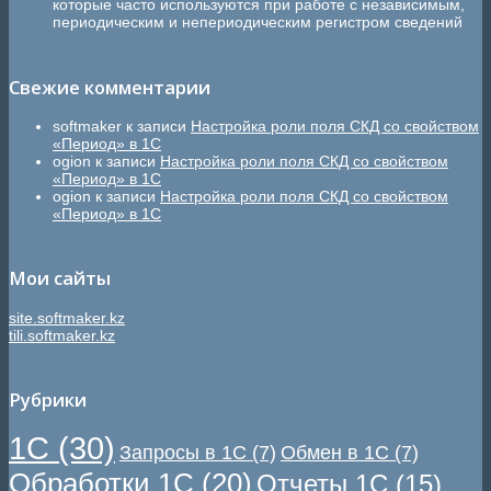
которые часто используются при работе с независимым,
периодическим и непериодическим регистром сведений
Свежие комментарии
softmaker
к записи
Настройка роли поля СКД со свойством
«Период» в 1С
ogion
к записи
Настройка роли поля СКД со свойством
«Период» в 1С
ogion
к записи
Настройка роли поля СКД со свойством
«Период» в 1С
Мои сайты
site.softmaker.kz
tili.softmaker.kz
Рубрики
1С
(30)
Запросы в 1С
(7)
Обмен в 1С
(7)
Обработки 1С
(20)
Отчеты 1С
(15)