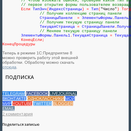
// Чтобы избежать ошибки, проверим какой тип во
// первое открытие формы пользователем возвраща
Если
 ТипЗнч
(
ИндексСтраницы
)
=
 Тип
(
"Число"
)
Тогд
// Получим коллекцию страниц панели
		СтраницыПанели  
=
 ЭлементыФормы
.
Панель1
// Получим текущую страницу панели
		ТекущаяСтраница 
=
 СтраницыПанели
.
Получи
// Меняем текущую страницу панели
    	ЭлементыФормы
.
Панель1
.
ТекущаяСтраница 
=
 Текущая
КонецЕсли
;
КонецПроцедуры
Теперь в режиме 1С:Предприятие 8
можно проверить работу этой внешней
обработки. Обработку можно скачать
отсюда
.
ПОДПИСКА
TELEGRAM
FACEBOOK
LIVEJOURNAL
ВКОНТАКТЕ
ОДНОКЛАССНИКИ
МОЙ
МИР
YOUTUBE
TWITTER
BLOGGER
EMAIL
2 комментария
Поделиться записью