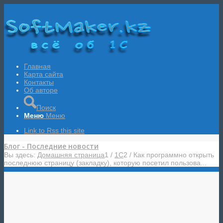
Главная
Карта сайта
Контакты
Об авторе
Поиск
Меню
Меню
Link to Rss this site
Блог - Последние новости
Вы здесь:
Домашняя страница
1
/
1С
2
/
Как программно открыть
последнюю страницу (закладку), которую посетил пользова...