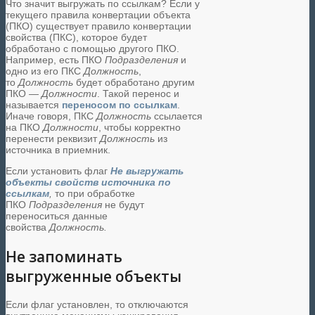
Что значит выгружать по ссылкам? Если у
текущего правила конвертации объекта
(ПКО) существует правило конвертации
свойства (ПКС), которое будет
обработано с помощью другого ПКО.
Например, есть ПКО
Подразделения
и
одно из его ПКС
Должность
,
то
Должность
будет обработано другим
ПКО —
Должности
. Такой перенос и
называется
переносом по ссылкам
.
Иначе говоря, ПКС
Должность
ссылается
на ПКО
Должности
, чтобы корректно
перенести реквизит
Должность
из
источника в приемник.
Если установить флаг
Не выгружать
объекты свойств источника по
ссылкам
,
то при обработке
ПКО
Подразделения
не будут
переноситься данные
свойства
Должность.
Не запоминать
выгруженные объекты
Если флаг установлен, то отключаются