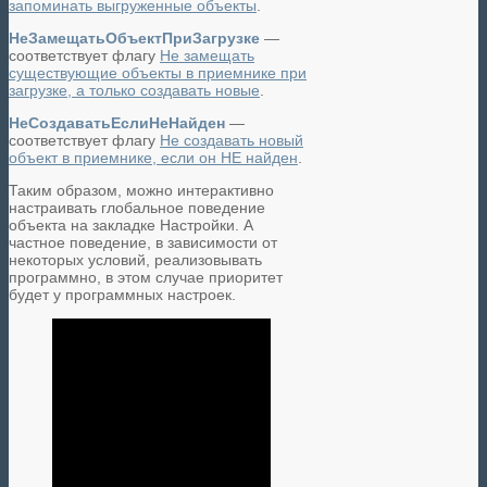
запоминать выгруженные объекты
.
НеЗамещатьОбъектПриЗагрузке
—
соответствует флагу
Не замещать
существующие объекты в приемнике при
загрузке, а только создавать новые
.
НеСоздаватьЕслиНеНайден
—
соответствует флагу
Не создавать новый
объект в приемнике, если он НЕ найден
.
Таким образом, можно интерактивно
настраивать глобальное поведение
объекта на закладке Настройки. А
частное поведение, в зависимости от
некоторых условий, реализовывать
программно, в этом случае приоритет
будет у программных настроек.