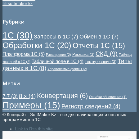
tili.softmaker.kz
Рубрики
1С
(30)
Запросы в 1С
(7)
Обмен в 1С
(7)
Обработки 1С
(20)
Отчеты 1С
(15)
СКД
(9)
Платформа 1С
(5)
Реклама
(3)
Расширения
(2)
Таблица
Типы
Табличной поле в 1С
(4)
Тестирование
(3)
значений в 1С
(2)
данных в 1С
(8)
Управляемые формы
(2)
Метки
Конвертация
(6)
8.x
(4)
7.7
(3)
Ошибки обновления
(1)
Примеры
(15)
Регистр сведений
(4)
© Копирайт - SoftMaker.Kz - все для начинающих и опытных
программистов 1С
Link to Rss this site