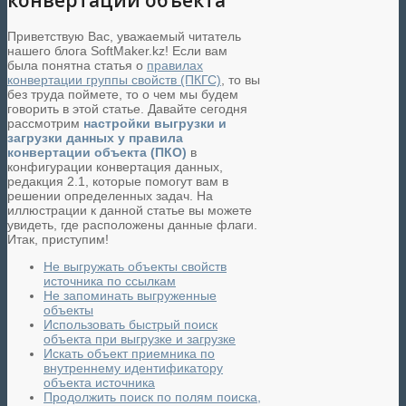
конвертации объекта
Приветствую Вас, уважаемый читатель
нашего блога SoftMaker.kz! Если вам
была понятна статья о
правилах
конвертации группы свойств (ПКГС)
, то вы
без труда поймете, то о чем мы будем
говорить в этой статье. Давайте сегодня
рассмотрим
настройки выгрузки и
загрузки данных у правила
конвертации объекта (ПКО)
в
конфигурации конвертация данных,
редакция 2.1, которые помогут вам в
решении определенных задач. На
иллюстрации к данной статье вы можете
увидеть, где расположены данные флаги.
Итак, приступим!
Не выгружать объекты свойств
источника по ссылкам
Не запоминать выгруженные
объекты
Использовать быстрый поиск
объекта при выгрузке и загрузке
Искать объект приемника по
внутреннему идентификатору
объекта источника
Продолжить поиск по полям поиска,