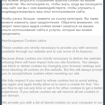
Мы можем запросить сохранение файлов cookies на вашем
устройстве. Мы используем их, чтобы знать, когда вы посещаете
наш сайт, как вы с ним взаимодействуете, чтобы улучшить и
индивидуализировать ваш опыт использования сайта.
Чтобы узнать больше, нажмите на ссылку категории. Вы также
можете изменить свои предпочтения. Обратите внимание, что
запрет некоторых видов cookies может сказаться на вашем
опыте испольхования сайта и услугах, которые мы можем
предложить.
Необходимые Cookies сайта
These cookies are strictly necessary to provide you with services
available through our website and to use some of its features.
Because these cookies are strictly necessary to deliver the website,
refusing them will have impact how our site functions. You always
can block or delete cookies by changing your browser settings and
force blocking all cookies on this website. But this will always prompt
you to accept/refuse cookies when revisiting our site.
We fully respect if you want to refuse cookies but to avoid asking
you again and again kindly allow us to store a cookie for that. You
are free to opt out any time or opt in for other cookies to get a better
experience. If you refuse cookies we will remove all set cookies in
our domain.
We provide you with a list of stored cookies on your computer in our