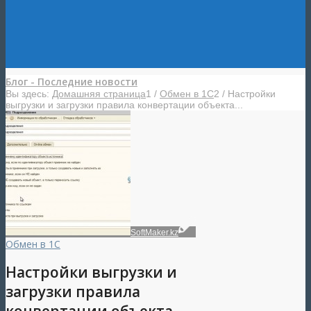
Блог - Последние новости
Вы здесь:
Домашняя страница
1
/
Обмен в 1С
2
/
Настройки
выгрузки и загрузки правила конвертации объекта...
SoftMaker.kz
Обмен в 1С
Настройки выгрузки и
загрузки правила