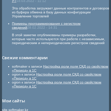
УТ
03.03.2022 - 11:12
Эта обработка загружает данные контрагентов и договоров
из буфера обмена в базу данных конфигурации
Управление торговлей
Примеры программирования с регистром
сведений
28.02.2022 - 14:31
В этой заметке опубликованы примеры разработки,
которые часто используются при работе с независимым,
периодическим и непериодическим регистром сведений
Свежие комментарии
softmaker
к записи
Настройка роли поля СКД со свойством
«Период» в 1С
ogion
к записи
Настройка роли поля СКД со свойством
«Период» в 1С
ogion
к записи
Настройка роли поля СКД со свойством
«Период» в 1С
Мои сайты
site.softmaker.kz