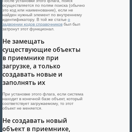
После установки этого флага, поиск
осуществляется по полям поиска (обычно
это код или наименование), если не
найден нужный элемент по внутреннему
идентификатору. В той же статье
о
задвоении кодов справочников
был был
затронут этот функционал.
Не замещать
существующие объекты
в приемнике при
загрузке, а только
создавать новые и
заполнять их
При установке этого флага, если система
находит в конечной базе объект, который
соответствует загружаемому, то этот
объект не меняется.
Не создавать новый
объект в приемнике,