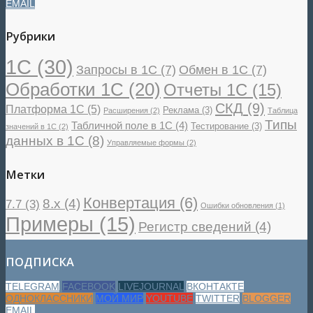
EMAIL
Рубрики
1С
(30)
Запросы в 1С
(7)
Обмен в 1С
(7)
Обработки 1С
(20)
Отчеты 1С
(15)
СКД
(9)
Платформа 1С
(5)
Реклама
(3)
Расширения
(2)
Таблица
Типы
Табличной поле в 1С
(4)
Тестирование
(3)
значений в 1С
(2)
данных в 1С
(8)
Управляемые формы
(2)
Метки
Конвертация
(6)
8.x
(4)
7.7
(3)
Ошибки обновления
(1)
Примеры
(15)
Регистр сведений
(4)
ПОДПИСКА
TELEGRAM
FACEBOOK
LIVEJOURNAL
ВКОНТАКТЕ
ОДНОКЛАССНИКИ
МОЙ МИР
YOUTUBE
TWITTER
BLOGGER
EMAIL