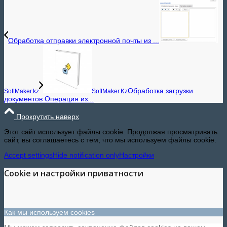
Обработка отправки электронной почты из ...
Обработка загрузки
SoftMaker.kz
SoftMaker.Kz
документов Операция из...
Прокрутить наверх
Этот сайт использует файлы cookie. Продолжая просматривать
сайт, вы соглашаетесь с тем, что мы используем файлы cookie.
Accept settings
Hide notification only
Настройки
Cookie и настройки приватности
Как мы используем cookies