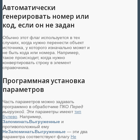
Автоматически
генерировать номер или
код, если он не задан
Обычно этот флаг используется в тех
случаях, когда нужно перенести объект
источника, у которого изначально может и
не быть кода или номера. Например,
такое происходит, когда нужно
конвертировать строку в элемент
справочника.
Программная установка
параметров
Часть параметров можно задавать
программно в обработчике ПКО
Перед
выгрузкой
. Эти параметры имеют
тип
Булево
. Например,
ЗапоминатьВыгруженные
и
противоположный ему
НеЗапоминатьВыгруженные
— эти два
параметра соответствуют флагу
Не