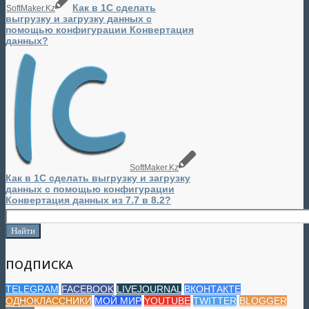
Как в 1С сделать
SoftMaker.Kz
выгрузку и загрузку данных с
помощью конфигурации Конвертация
данных?
SoftMaker.Kz
Как в 1С сделать выгрузку и загрузку
данных с помощью конфигурации
Конвертация данных из 7.7 в 8.2?
ПОДПИСКА
TELEGRAM
FACEBOOK
LIVEJOURNAL
ВКОНТАКТЕ
ОДНОКЛАССНИКИ
МОЙ МИР
YOUTUBE
TWITTER
BLOGGER