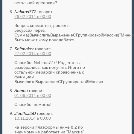
остальной иреархии?
Nebiros777
говорит:
26.02.2014 в 00:00
Вопрос снимается, решил в
ресурсах через:
Сумма(ВычислитьВыражениеСГруппировкойМассив("Минимум
Быть может кому понадобится.
Softmaker
говорит:
27.02.2014 в 00:00
Спасибо, Nebiros777! Рад, что вы
разобрались, как получить Итоги по
остальной иерархии справочника с
функцией
ВычислитьВыражениеСГруппировкойМассив.
Антон
говорит:
01.06.2014 в 00:00
Спасибо, помогло!
JIeoIIoJIbD
говорит:
10.11.2014 в 00:00
на версии платформы ниже 8,2 по
видимому не работает ни "Массив"