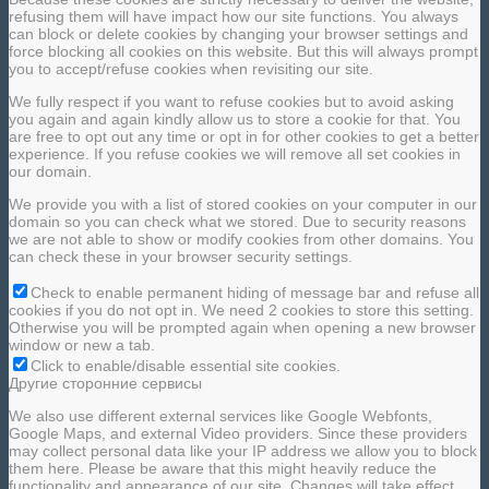
refusing them will have impact how our site functions. You always
can block or delete cookies by changing your browser settings and
force blocking all cookies on this website. But this will always prompt
you to accept/refuse cookies when revisiting our site.
We fully respect if you want to refuse cookies but to avoid asking
you again and again kindly allow us to store a cookie for that. You
are free to opt out any time or opt in for other cookies to get a better
experience. If you refuse cookies we will remove all set cookies in
our domain.
We provide you with a list of stored cookies on your computer in our
domain so you can check what we stored. Due to security reasons
we are not able to show or modify cookies from other domains. You
can check these in your browser security settings.
Check to enable permanent hiding of message bar and refuse all
cookies if you do not opt in. We need 2 cookies to store this setting.
Otherwise you will be prompted again when opening a new browser
window or new a tab.
Click to enable/disable essential site cookies.
Другие сторонние сервисы
We also use different external services like Google Webfonts,
Google Maps, and external Video providers. Since these providers
may collect personal data like your IP address we allow you to block
them here. Please be aware that this might heavily reduce the
functionality and appearance of our site. Changes will take effect