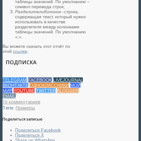
таблицы значений. По умолчанию –
символ перевода строк;
РазделителиКолонок
-строка,
содержащая текст, который нужно
использовать в качестве
разделителя между колонками
таблицы значений. По умолчанию
«;».
Вы можете скачать этот отчёт по
этой
ссылке
.
ПОДПИСКА
TELEGRAM
FACEBOOK
LIVEJOURNAL
ВКОНТАКТЕ
ОДНОКЛАССНИКИ
МОЙ
МИР
YOUTUBE
TWITTER
BLOGGER
EMAIL
10 комментариев
Теги:
Примеры
Поделиться записью
Поделиться Facebook
Поделиться X
Share on WhatsApp