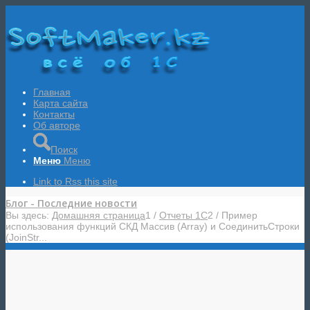
Главная
Карта сайта
Контакты
Об авторе
Поиск
Меню
Меню
Link to Rss this site
Блог - Последние новости
Вы здесь:
Домашняя страница
1
/
Отчеты 1С
2
/
Пример
использования функций СКД Массив (Array) и СоединитьСтроки
(JoinStr...