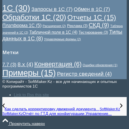
1С
(30)
Запросы в 1С
(7)
Обмен в 1С
(7)
Обработки 1С
(20)
Отчеты 1С
(15)
СКД
(9)
Платформа 1С
(5)
Реклама
(3)
Расширения
(2)
Таблица
Типы
Табличной поле в 1С
(4)
Тестирование
(3)
значений в 1С
(2)
данных в 1С
(8)
Управляемые формы
(2)
Метки
Конвертация
(6)
8.x
(4)
7.7
(3)
Ошибки обновления
(1)
Примеры
(15)
Регистр сведений
(4)
© Копирайт - SoftMaker.Kz - все для начинающих и опытных
программистов 1С
Link to Rss this site
Как сделать корректировку движений документа...
SoftMaker.Kz
Отчёт по ГТД для конфигурации Управление...
SoftMaker.Kz
Прокрутить наверх