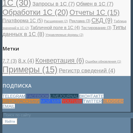
1С
(30)
Запросы в 1С
(7)
Обмен в 1С
(7)
Обработки 1С
(20)
Отчеты 1С
(15)
СКД
(9)
Платформа 1С
(5)
Реклама
(3)
Расширения
(2)
Таблица
Типы
Табличной поле в 1С
(4)
Тестирование
(3)
значений в 1С
(2)
данных в 1С
(8)
Управляемые формы
(2)
Метки
Конвертация
(6)
8.x
(4)
7.7
(3)
Ошибки обновления
(1)
Примеры
(15)
Регистр сведений
(4)
ПОДПИСКА
TELEGRAM
FACEBOOK
LIVEJOURNAL
ВКОНТАКТЕ
ОДНОКЛАССНИКИ
МОЙ МИР
YOUTUBE
TWITTER
BLOGGER
EMAIL