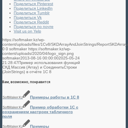
Поделиться Pinterest
Поделиться LinkedIn
Поделиться Tumblr
Поделиться Vk
Поделиться Reddit
Поделиться по почте
Visit us on Yelp
https://softmaker.kz/wp-
content/uploads/files/1Cv8/SKDArrayAndJoinStrings/ReportSKDArray
0
0
softmaker
https://softmaker.kz/wp-
content/uploads/2020/04/logo_sign.png
softmaker
2013-08-16 00:00:00
2025-05-24
21:28:47
Пример использования функций
СКД Массив (Array) и СоединитьСтроки
(JoinStrings) в отчёте 1С 8
Вам, возможно, понравится
Примеры работы в 1С 8
SoftMaker.Kz
Пример обработки 1С с
SoftMaker.Kz
сохранением настроек табличного
поля
Примеры
SoftMaker.Kz