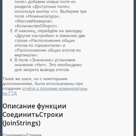
поля» добавим новые поля из
раздела «Доступные поля»,
используя кнопку «>». Выберем три
поля «Номенклатура»,
«МассивНомеров»,
«КоличествоОборот».
И наконец, перейдём на закладку
«Другие настройки» и изменим две
строки «Расположение общих
итогов по горизонтали» и
«Расположение общих итогов по
вертикали».
В поле «Значение» установим
значение «Нет». Это необходимо
для запрета вывода итогов.
Такие же шаги, но с некоторыми
дополнениями, были использованы при
создании
отчёта о продаже номенклатуры
по ГТД
.
Описание функции
СоединитьСтроки
(JoinStrings)
СоединитьСтроки