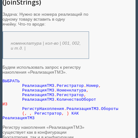
(JoinStrings)
Задача: Нужно все номера реализаций по
одному товару вставить в одну
ячейку. Что-то вроде:
номенклатура | кол-во | 001, 002,
и т.д. |
Будем использовать запрос к регистру
накопления «РеализацияТМЗ».
ВЫБРАТЬ

	РеализацияТМЗ
.
Регистратор
.
Номер
,
	РеализацияТМЗ
.
Номенклатура
,
	РеализацияТМЗ
.
Регистратор
,
	РеализацияТМЗ
.
ИЗ
	РегистрНакопления
.
РеализацияТМЗ
.
Обороты

(
,
,
 Регистратор
,
)
 КАК 
Регистру накопления «РеализацияТМЗ»
существует как в конфигурации
Бухгалтерия, так и в конфигурации