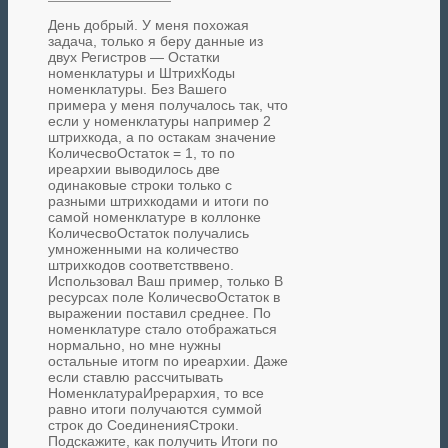
День добрый. У меня похожая
задача, только я беру данные из
двух Регистров — Остатки
номенклатуры и ШтрихКоды
номенклатуры. Без Вашего
примера у меня получалось так, что
если у номенклатуры например 2
штрихкода, а по остакам значение
КоличесвоОстаток = 1, то по
иреархии выводилось две
одинаковые строки только с
разными штрихкодами и итоги по
самой номенклатуре в коллонке
КоличесвоОстаток получались
умноженными на количество
штрихкодов соответстввено.
Использовал Ваш пример, только В
ресурсах поле КоличесвоОстаток в
выражении поставил среднее. По
номенклатуре стало отображаться
нормально, но мне нужны
остальные итогм по иреархии. Даже
если ставлю рассчитывать
НоменклатураИрерархия, то все
равно итоги получаются суммой
строк до СоединенияСтроки.
Подскажите, как получить Итоги по