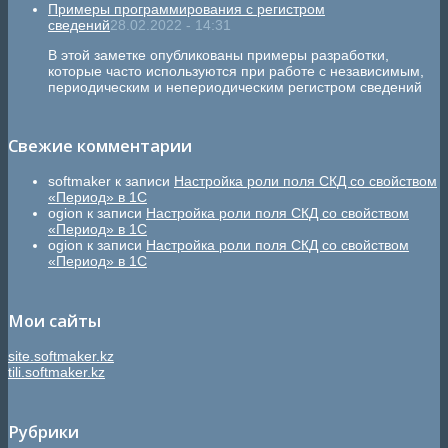
Примеры программирования с регистром
сведений
28.02.2022 - 14:31
В этой заметке опубликованы примеры разработки,
которые часто используются при работе с независимым,
периодическим и непериодическим регистром сведений
Свежие комментарии
softmaker
к записи
Настройка роли поля СКД со свойством
«Период» в 1С
ogion
к записи
Настройка роли поля СКД со свойством
«Период» в 1С
ogion
к записи
Настройка роли поля СКД со свойством
«Период» в 1С
Мои сайты
site.softmaker.kz
tili.softmaker.kz
Рубрики