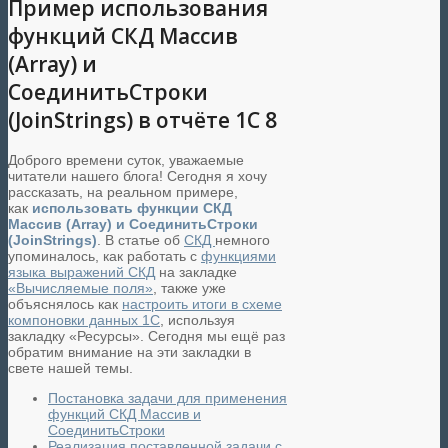
Пример использования
функций СКД Массив
(Array) и
СоединитьСтроки
(JoinStrings) в отчёте 1С 8
Доброго времени суток, уважаемые
читатели нашего блога! Сегодня я хочу
рассказать, на реальном примере,
как
использовать функции СКД
Массив (Array) и СоединитьСтроки
(JoinStrings)
. В статье об
СКД
немного
упоминалось, как работать с
функциями
языка выражений СКД
на закладке
«Вычисляемые поля»
, также уже
объяснялось как
настроить итоги в схеме
компоновки данных 1С
, используя
закладку «Ресурсы». Сегодня мы ещё раз
обратим внимание на эти закладки в
свете нашей темы.
Постановка задачи для применения
функций СКД Массив и
СоединитьСтроки
Реализация поставленной задачи с